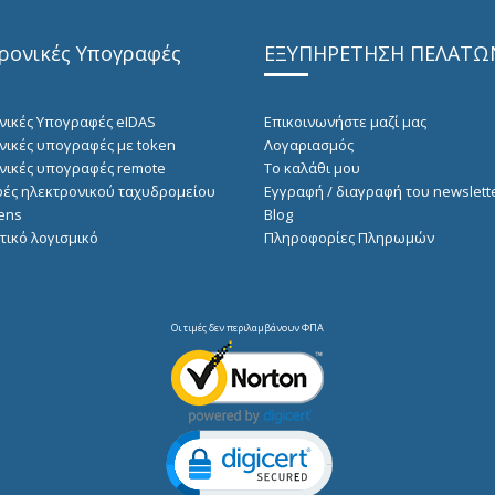
ρονικές Υπογραφές
ΕΞΥΠΗΡΕΤΗΣΗ ΠΕΛΑΤΩ
νικές Υπογραφές eIDAS
Επικοινωνήστε μαζί μας
νικές υπογραφές με token
Λογαριασμός
νικές υπογραφές remote
Το καλάθι μου
ές ηλεκτρονικού ταχυδρομείου
Εγγραφή / διαγραφή του newslett
ens
Blog
τικό λογισμικό
Πληροφορίες Πληρωμών
Οι τιμές δεν περιλαμβάνουν ΦΠΑ
Click to open certificate verification po