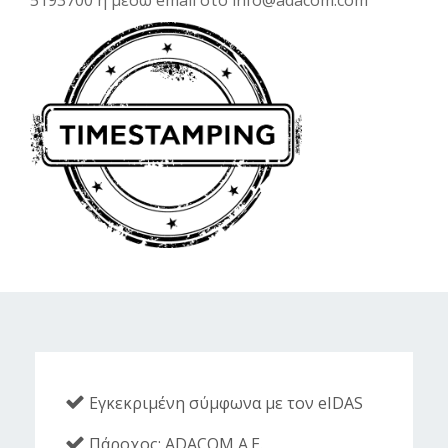
5193700 ή μέσω email στο info@adacom.com
Εγκεκριμένη σύμφωνα με τον eIDAS
Πάροχος: ADACOM Α.Ε.