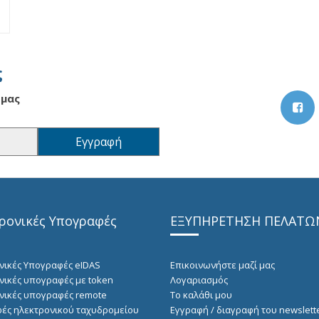
ς
 μας
ρονικές Υπογραφές
ΕΞΥΠΗΡΕΤΗΣΗ ΠΕΛΑΤΩ
νικές Υπογραφές eIDAS
Επικοινωνήστε μαζί μας
νικές υπογραφές με token
Λογαριασμός
νικές υπογραφές remote
Το καλάθι μου
ές ηλεκτρονικού ταχυδρομείου
Εγγραφή / διαγραφή του newslett