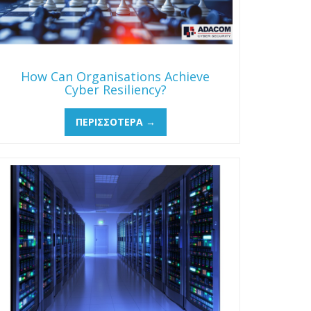
How Can Organisations Achieve
Cyber Resiliency?
ΠΕΡΙΣΣΌΤΕΡΑ →