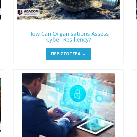
How Can Organisations Assess
Cyber Resiliency?
ΠΕΡΙΣΣΌΤΕΡΑ →