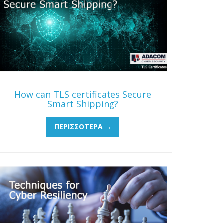
How can TLS certificates Secure
Smart Shipping?
ΠΕΡΙΣΣΌΤΕΡΑ →