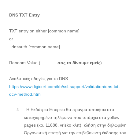
DNS TXT Entry
TXT entry on either [common name]
or
_dnsauth.[common name]
Random Value (…………
σας
το
δίνουμε
εμείς
)
Αναλυτικές οδηγίες για το
DNS
:
https://www.digicert.com/kb/ssl-support/validation/dns-txt-
dcv-method.htm
4.
Η Εκδότρια Εταιρεία θα πραγματοποιήσει στο
καταχωρημένο τηλέφωνο που υπάρχει στα
yellow
pages
(
xo
, 11888,
vrisko
κλπ), κλήση στην δηλωμένη
Οργανωτική επαφή για την επιβεβαίωση έκδοσης του