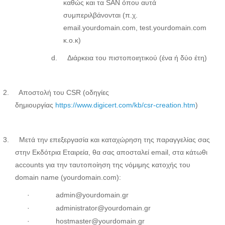
καθώς
και
τα
SAN
όπου
αυτά
συμπεριλβάνονται
(
π
.
χ
.
email.yourdomain.com, test.yourdomain.com
κ
.
ο
.
κ
)
d.
Διάρκεια του πιστοποιητικού (ένα ή δύο έτη)
2.
Αποστολή του
CSR
(οδηγίες
δημιουργίας
https://www.digicert.com/kb/csr-creation.htm
)
3.
Μετά την επεξεργασία και καταχώρηση της παραγγελίας σας
στην Εκδότρια Εταιρεία, θα σας αποσταλεί
email
, στα κάτωθι
accounts
για την ταυτοποίηση της νόμιμης κατοχής του
domain
name
(
yourdomain
.
com
):
·
admin@yourdomain.gr
·
administrator@yourdomain.gr
·
hostmaster@yourdomain.gr